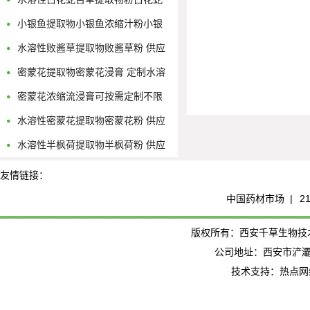
舌草浓缩流浸膏
小银鱼提取物小银鱼浓缩汁粉小银
鱼浸膏粉
水溶性败酱草提取物败酱草粉 供应
多规格黄花败酱浓缩原液
密蒙花提取物密蒙花浸膏 定制水溶
性密蒙花浓缩粉
密蒙花浓缩流浸膏可按需定制不限
量
水溶性密蒙花提取物密蒙花粉 供应
多规格密蒙花浓缩原液
水溶性半枫荷提取物半枫荷粉 供应
多规格半枫荷浓缩原液
友情链接：
中国药材市场 |
2
版权所有：西安千草生物技术有限公司
公司地址：西安市浐灞
技术支持：热点网