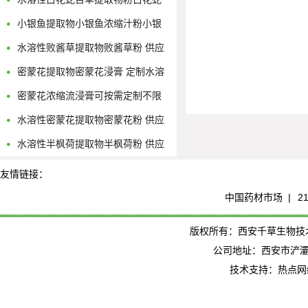
舌草浓缩流浸膏
小银鱼提取物小银鱼浓缩汁粉小银
鱼浸膏粉
水溶性败酱草提取物败酱草粉 供应
多规格黄花败酱浓缩原液
密蒙花提取物密蒙花浸膏 定制水溶
性密蒙花浓缩粉
密蒙花浓缩流浸膏可按需定制不限
量
水溶性密蒙花提取物密蒙花粉 供应
多规格密蒙花浓缩原液
水溶性半枫荷提取物半枫荷粉 供应
多规格半枫荷浓缩原液
友情链接：
中国药材市场 |
2
版权所有：西安千草生物技术有限公司
公司地址：西安市浐灞
技术支持：热点网