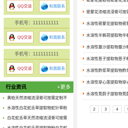
密蒙花提取物密蒙花浸
QQ交谈
和我联系
密蒙花浓缩流浸膏可按
手机号：1111111111
水溶性密蒙花提取物密
水溶性半枫荷提取物半
QQ交谈
和我联系
水溶性蚕沙提取物蚕沙
手机号：1111111111
水溶性葱子提取物葱子
QQ交谈
和我联系
水溶性酢浆草提取物酢
水溶性穿心莲提取物穿
行业资讯
+更多
水溶性茺蔚子提取物茺
黄柏天然浓缩流浸膏可按需定制不
限量
水溶性白花蛇舌草提取物蛇针草粉
2
3
4
供应多规格蛇舌草浓缩原液
白花蛇舌草天然浓缩流浸膏可按需
定制不限量
水溶性白花蛇舌草提取物粉白花蛇