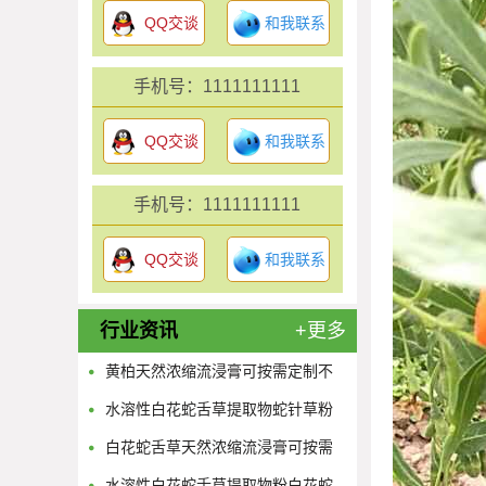
QQ交谈
和我联系
手机号：1111111111
QQ交谈
和我联系
手机号：1111111111
QQ交谈
和我联系
行业资讯
+更多
黄柏天然浓缩流浸膏可按需定制不
限量
水溶性白花蛇舌草提取物蛇针草粉
供应多规格蛇舌草浓缩原液
白花蛇舌草天然浓缩流浸膏可按需
定制不限量
水溶性白花蛇舌草提取物粉白花蛇