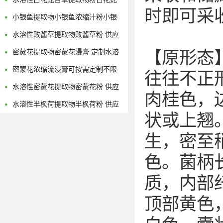
时即可采
舌草浓缩流浸膏
小银鱼提取物小银鱼浓缩汁粉小银
鱼浸膏粉
水溶性败酱草提取物败酱草粉 供应
多规格黄花败酱浓缩原液
密蒙花提取物密蒙花浸膏 定制水溶
【原形态
性密蒙花浓缩粉
密蒙花浓缩流浸膏可按需定制不限
往往不正
量
水溶性密蒙花提取物密蒙花粉 供应
肉桂色，
多规格密蒙花浓缩原液
水溶性半枫荷提取物半枫荷粉 供应
状或上翘
多规格半枫荷浓缩原液
生，密至
色。菌柄长
质，内部
顶部黄色