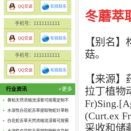
QQ交谈
和我联系
冬蘑萃
手机号：1111111111
QQ交谈
和我联系
【别名】
菇。
手机号：1111111111
QQ交谈
和我联系
【来源】
拉丁植物动物矿
行业资讯
+更多
黄柏天然浓缩流浸膏可按需定制不
Fr)Sing.[A
限量
水溶性白花蛇舌草提取物蛇针草粉
(Curt.ex Fr
供应多规格蛇舌草浓缩原液
白花蛇舌草天然浓缩流浸膏可按需
采收和储藏：
定制不限量
水溶性白花蛇舌草提取物粉白花蛇