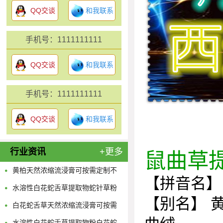
QQ交谈
和我联系
手机号：1111111111
QQ交谈
和我联系
手机号：1111111111
QQ交谈
和我联系
行业资讯
+更多
鼠曲草
黄柏天然浓缩流浸膏可按需定制不
【拼音名】
限量
水溶性白花蛇舌草提取物蛇针草粉
【别名】 
供应多规格蛇舌草浓缩原液
白花蛇舌草天然浓缩流浸膏可按需
定制不限量
水溶性白花蛇舌草提取物粉白花蛇