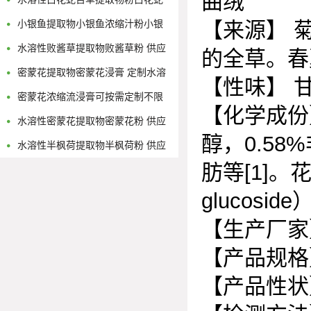
曲绒
舌草浓缩流浸膏
小银鱼提取物小银鱼浓缩汁粉小银
【来源】 
鱼浸膏粉
水溶性败酱草提取物败酱草粉 供应
的全草。春
多规格黄花败酱浓缩原液
密蒙花提取物密蒙花浸膏 定制水溶
【性味】 
性密蒙花浓缩粉
密蒙花浓缩流浸膏可按需定制不限
【化学成份
量
水溶性密蒙花提取物密蒙花粉 供应
醇，
0.58%
多规格密蒙花浓缩原液
水溶性半枫荷提取物半枫荷粉 供应
肪等
[1]
。
多规格半枫荷浓缩原液
glucoside
【生产厂家
【产品规格
【产品性状